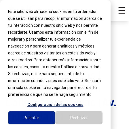
Este sitio web almacena cookies en tu ordenador
que se utilizan para recopilar información acerca de
tu interacción con nuestro sitio web y nos permite
recordarte. Usamos esta información con el fin de
mejorar y personalizar tu experiencia de
navegación y para generar analíticas y métricas
acerca de nuestros visitantes en este sitio web y
Ver promociones
otros medios. Para obtener más información sobre
las cookies, consulta nuestra Política de privacidad.
Calido Alcobendas |
Si rechazas, no se hará seguimiento de tu
información cuando visites este sitio web. Se usará
Parking mensual en
una sola cookie en tu navegador para recordar tu
preferencia de que no se te haga seguimiento.
Calido Alcobendas (Av.
Configuración de las cookies
Industria, 7)
Aceptar
Rechazar