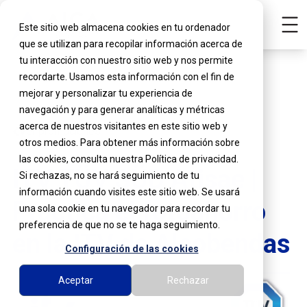
Este sitio web almacena cookies en tu ordenador
que se utilizan para recopilar información acerca de
tu interacción con nuestro sitio web y nos permite
recordarte. Usamos esta información con el fin de
mejorar y personalizar tu experiencia de
navegación y para generar analíticas y métricas
acerca de nuestros visitantes en este sitio web y
Ver promociones
otros medios. Para obtener más información sobre
las cookies, consulta nuestra Política de privacidad.
ITV TÜV SÜD Atisae |
Si rechazas, no se hará seguimiento de tu
información cuando visites este sitio web. Se usará
Practica el fotoahorro
una sola cookie en tu navegador para recordar tu
preferencia de que no se te haga seguimiento.
en la ITV de Alcobendas
Configuración de las cookies
Aceptar
Rechazar