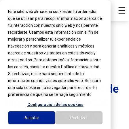
Este sitio web almacena cookies en tu ordenador
que se utilizan para recopilar información acerca de
tu interacción con nuestro sitio web y nos permite
recordarte. Usamos esta información con el fin de
mejorar y personalizar tu experiencia de
navegación y para generar analíticas y métricas
acerca de nuestros visitantes en este sitio web y
Ver promociones
otros medios. Para obtener más información sobre
las cookies, consulta nuestra Política de privacidad.
Wall Street English
Si rechazas, no se hará seguimiento de tu
información cuando visites este sitio web. Se usará
Alcobendas | Cursos de
una sola cookie en tu navegador para recordar tu
preferencia de que no se te haga seguimiento.
inglés para empresas
Configuración de las cookies
miembros de AICA
Aceptar
Rechazar