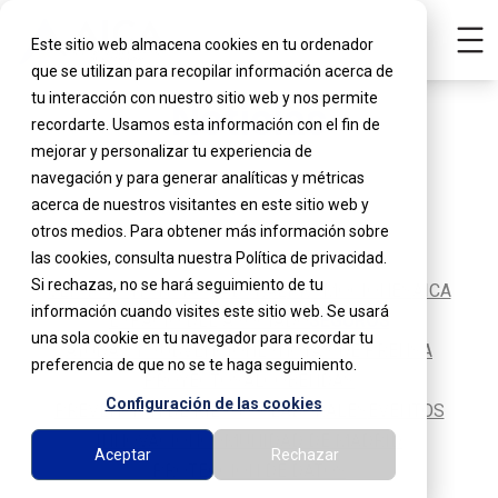
Este sitio web almacena cookies en tu ordenador
que se utilizan para recopilar información acerca de
tu interacción con nuestro sitio web y nos permite
Noticias
recordarte. Usamos esta información con el fin de
mejorar y personalizar tu experiencia de
navegación y para generar analíticas y métricas
acerca de nuestros visitantes en este sitio web y
otros medios. Para obtener más información sobre
las cookies, consulta nuestra Política de privacidad.
Si rechazas, no se hará seguimiento de tu
VER TODO
NOTICIAS
LABORAL
PROMOCIONES
AICA
información cuando visites este sitio web. Se usará
ESPACIO DEL ASOCIADO
SEGUROS
una sola cookie en tu navegador para recordar tu
AYUDAS Y SUBVENCIONES
NOTAS DE PRENSA
preferencia de que no se te haga seguimiento.
PROYECTOS
ALCOBENDAS
Configuración de las cookies
PREVENCIÓN DE RIESGOS LABORALES
EVENTOS
INNOVACIÓN
COMUNIDAD DE MADRID
Aceptar
Rechazar
PROTECCIÓN DE DATOS