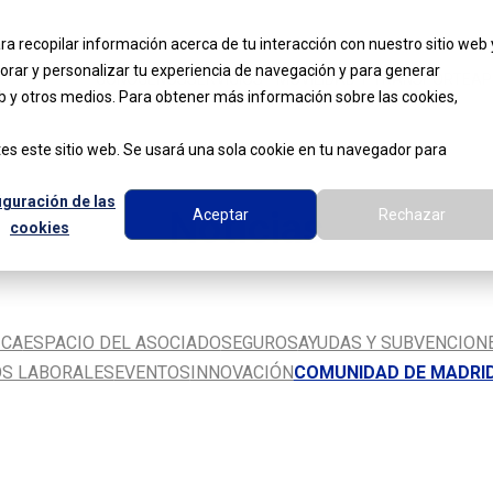
AGENDA
NOTICIAS
PRO
ra recopilar información acerca de tu interacción con nuestro sitio web 
orar y personalizar tu experiencia de navegación y para generar
CONÓCENOS
SERVICIOS
MOVILIDAD Y TRANSPORTE
AP
web y otros medios. Para obtener más información sobre las cookies,
es este sitio web. Se usará una sola cookie en tu navegador para
iguración de las
Noticias
Aceptar
Rechazar
cookies
ICA
ESPACIO DEL ASOCIADO
SEGUROS
AYUDAS Y SUBVENCION
OS LABORALES
EVENTOS
INNOVACIÓN
COMUNIDAD DE MADRI