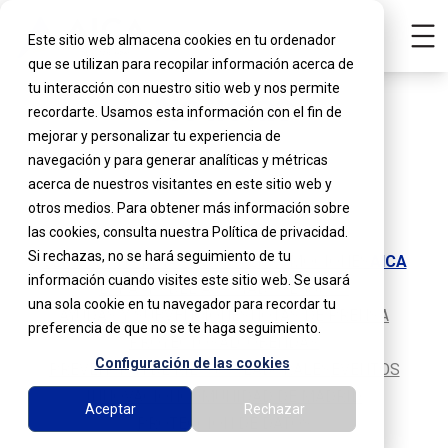
Este sitio web almacena cookies en tu ordenador
que se utilizan para recopilar información acerca de
tu interacción con nuestro sitio web y nos permite
Noticias
recordarte. Usamos esta información con el fin de
mejorar y personalizar tu experiencia de
navegación y para generar analíticas y métricas
acerca de nuestros visitantes en este sitio web y
otros medios. Para obtener más información sobre
las cookies, consulta nuestra Política de privacidad.
Si rechazas, no se hará seguimiento de tu
VER TODO
NOTICIAS
LABORAL
PROMOCIONES
AICA
información cuando visites este sitio web. Se usará
ESPACIO DEL ASOCIADO
SEGUROS
una sola cookie en tu navegador para recordar tu
AYUDAS Y SUBVENCIONES
NOTAS DE PRENSA
preferencia de que no se te haga seguimiento.
PROYECTOS
ALCOBENDAS
Configuración de las cookies
PREVENCIÓN DE RIESGOS LABORALES
EVENTOS
INNOVACIÓN
COMUNIDAD DE MADRID
Aceptar
Rechazar
PROTECCIÓN DE DATOS