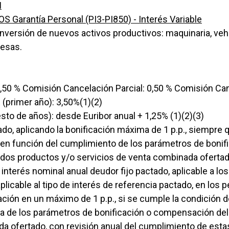
N
arantía Personal (PI3-PI850) - Interés Variable
versión de nuevos activos productivos: maquinaria, vehícu
esas.
,50 % Comisión Cancelación Parcial: 0,50 % Comisión Can
primer año): 3,50%(1)(2)
o de años): desde Euribor anual + 1,25% (1)(2)(3)
ado, aplicando la bonificación máxima de 1 p.p., siempre 
, en función del cumplimiento de los parámetros de boni
dos productos y/o servicios de venta combinada ofertado
e interés nominal anual deudor fijo pactado, aplicable a l
l aplicable al tipo de interés de referencia pactado, en los 
ación en un máximo de 1 p.p., si se cumple la condición d
a de los parámetros de bonificación o compensación del
a ofertado, con revisión anual del cumplimiento de esta