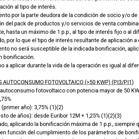
ción al tipo de interés.
to por la parte deudora de la condición de socio y/o de
 del pack de productos y/o servicios de venta combinada
 hasta un máximo de 1 p.p., al tipo de interés fijo o al dif
o, por lo que el tipo de interés resultante de aplicación 
to no será susceptible de la indicada bonificación, apl
n bonificación.
o a aplicar durante la vida de la operación es igual al dif
 AUTOCONSUMO FOTOVOLTAICO (>50 KWP) (PI3/PI1)
e autoconsumo fotovoltaico con potencia mayor de 50 KW
0,75%
primer año): 3,75% (1)(2)
to de años): desde Euribor 12M + 1,25% (1)(2)(3)
ado, aplicando la bonificación máxima de 1 p.p., siempre 
, en función del cumplimiento de los parámetros de boni