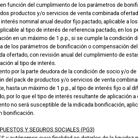
, en función del cumplimiento de los parámetros de boni
dos productos y/o servicios de venta combinada ofertado
e interés nominal anual deudor fijo pactado, aplicable a l
l aplicable al tipo de interés de referencia pactado, en los 
ación en un máximo de 1 p.p., si se cumple la condición d
a de los parámetros de bonificación o compensación del
a ofertado, con revisión anual del cumplimiento de esta
ción al tipo de interés.
to por la parte deudora de la condición de socio y/o de
 del pack de productos y/o servicios de venta combinada
 hasta un máximo de 1 p.p., al tipo de interés fijo o al dif
o, por lo que el tipo de interés resultante de aplicación 
to no será susceptible de la indicada bonificación, apl
n bonificación.
MPUESTOS Y SEGUROS SOCIALES (PG3)
ES y autónomos cuya finalidad es dotarles de la liquidez 